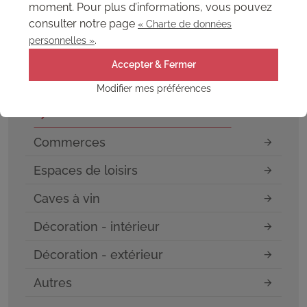
moment. Pour plus d’informations, vous pouvez
Toutes nos réalisations
consulter notre page
« Charte de données
.
personnelles »
Hôtels / Restaurants
Accepter & Fermer
Découvrez comment nos panneaux muraux
Modifier mes préférences
embellissent les restaurants.
Découvrir les Hôtels / Restaurants
Commerces
Espaces de loisirs
Caves à vin
Décoration - intérieur
Décoration - extérieur
Autres