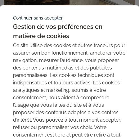
Continuer sans accepter
Gestion de vos préférences en
matière de cookies
Ce site utilise des cookies et autres traceurs pour
assurer son bon fonctionnement, améliorer votre
navigation, mesurer l’audience, vous proposer
des contenus multimédias et des publicités
personnalisées. Les cookies techniques sont
indispensables et toujours activés. Les cookies
analytiques et marketing, soumis à votre
consentement, nous aident à comprendre
l’usage que vous faites du site et à vous
Pour une reproduction fidèle de votre imagination
Nos réalisations
proposer des contenus adaptés à vos centres
d’intérêt. Vous pouvez à tout moment accepter,
Découvrez toute l'étendue des possibilités qui s'offrent à vous
refuser ou personnaliser vos choix. Votre
avec nos panneaux décoratifs muraux MSD ainsi que nos
panneaux 3D Magnolia.
consentement est libre et peut être retiré à tout