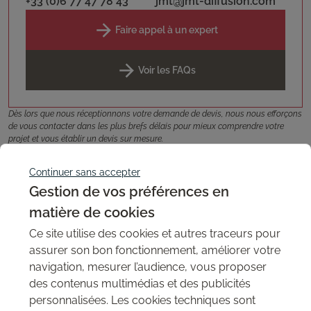
+33 (0)6 77 47 78 43
jmt@jmt-diffusion.com
Faire appel à un expert
Voir les FAQs
Dès lors que nous réceptionnons votre demande de devis, nous nous efforçons
de vous contacter dans les plus brefs délais pour mieux comprendre votre
projet et vous établir un devis sur mesure.
Réalisations associées
Continuer sans accepter
Toutes nos réalisations
Gestion de vos préférences en
matière de cookies
Aménagement d’un espace de coworking au
design chaleureux
Ce site utilise des cookies et autres traceurs pour
assurer son bon fonctionnement, améliorer votre
Aperçu des possibilités de décoration offertes par les panneaux
3D Magnolia Thaïlande avec cet espace de coworking tendance.
navigation, mesurer l’audience, vous proposer
des contenus multimédias et des publicités
personnalisées. Les cookies techniques sont
Décoration - intérieur