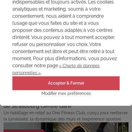
indispensables et toujours activés. Les cookies
analytiques et marketing, soumis à votre
consentement, nous aident à comprendre
l’usage que vous faites du site et à vous
proposer des contenus adaptés à vos centres
d’intérêt. Vous pouvez à tout moment accepter,
refuser ou personnaliser vos choix. Votre
consentement est libre et peut être retiré à tout
moment. Pour plus d’informations, vous pouvez
consulter notre page
« Charte de données
.
personnelles »
Accepter & Fermer
Modifier mes préférences
Aménagement mural en 3D au One Fitness Club
de Strasbourg Centre Gare
Un habillage en relief au One Fitness Club, conçu pour renforcer
la luminosité, la dynamique des murs et l’expérience sportive.