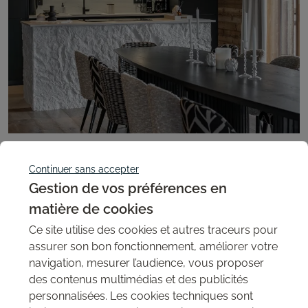
Continuer sans accepter
Mur en brique Macizo New-York pour la laverie
Gestion de vos préférences en
Les Lavoirs de St Jean
matière de cookies
Les Lavoirs de St Jean adoptent les panneaux brique Macizo
Ce site utilise des cookies et autres traceurs pour
New-York pour une laverie au style industriel et atypique.
assurer son bon fonctionnement, améliorer votre
Travaux par @travauximmersion.
navigation, mesurer l’audience, vous proposer
des contenus multimédias et des publicités
Commerces
personnalisées. Les cookies techniques sont