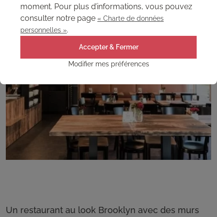
moment. Pour plus d’informations, vous pouvez
Hôtels / Restaurants
consulter notre page
« Charte de données
.
personnelles »
Accepter & Fermer
Modifier mes préférences
Un restaurant au look Brooklyn avec des murs