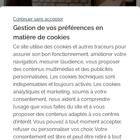
Continuer sans accepter
Gestion de vos préférences en
matière de cookies
Ce site utilise des cookies et autres traceurs pour
assurer son bon fonctionnement, améliorer votre
navigation, mesurer l’audience, vous proposer
Pour une reproduction fidèle de votre imagination
des contenus multimédias et des publicités
D’autres réalisations utilisant les
personnalisées. Les cookies techniques sont
mêmes produits
indispensables et toujours activés. Les cookies
analytiques et marketing, soumis à votre
Toutes nos réalisations
consentement, nous aident à comprendre
Brique rouge pour habiller les murs d'un
l’usage que vous faites du site et à vous
restaurant
proposer des contenus adaptés à vos centres
Ce restaurant-café en Allemagne proposant une cuisine saine a
d’intérêt. Vous pouvez à tout moment accepter,
opté pour un habillage de ses murs en panneaux Brique Macizo
refuser ou personnaliser vos choix. Votre
Loft
consentement est libre et peut être retiré à tout