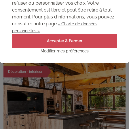
refuser ou personnaliser vos choix. Votre
consentement est libre et peut être retiré à tout
moment. Pour plus d’informations, vous pouvez
consulter notre page
« Charte de données
.
personnelles »
Incroyable rénovation d'une ancienne scierie
Accepter & Fermer
Cette ancienne scierie s'est refait une beauté grâce à nos
panneaux décoratifs. Ce gîte est un endroit chaleureux pour y
Modifier mes préférences
passer un séjour en famille ou entre amis… Découvrez cette
magnifique réalisation !
Décoration - intérieur