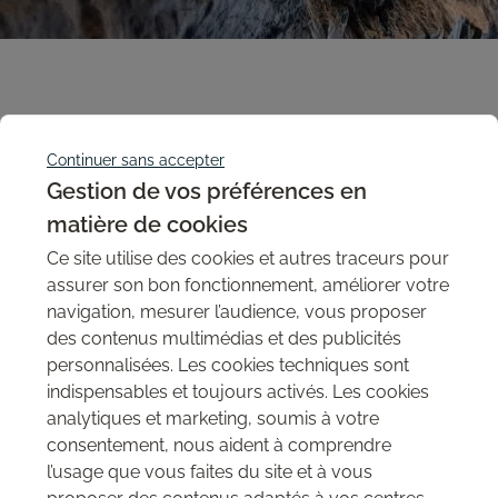
Continuer sans accepter
Gestion de vos préférences en
matière de cookies
Retrouvez ici toutes les réalisations
JMT Panneaux Déco
: découvrez
Ce site utilise des cookies et autres traceurs pour
toute l'étendue des possibilités qui s'offrent à vous avec nos
assurer son bon fonctionnement, améliorer votre
panneaux décoratifs muraux MSD et nos panneaux 3D Magnolia.
navigation, mesurer l’audience, vous proposer
des contenus multimédias et des publicités
personnalisées. Les cookies techniques sont
Panneaux
indispensables et toujours activés. Les cookies
Catégorie
analytiques et marketing, soumis à votre
consentement, nous aident à comprendre
l’usage que vous faites du site et à vous
Aucune réalisation trouvée