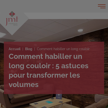
Accueil
Blog
Comment habiller un long couloir
Comment habiller un
long couloir : 5 astuces
pour transformer les
volumes