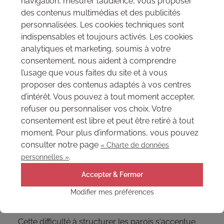
navigation, mesurer l’audience, vous proposer
l'esthétique des volumes.
des contenus multimédias et des publicités
personnalisées. Les cookies techniques sont
indispensables et toujours activés. Les cookies
4. QUEL REVÊTEMENT MURAL
analytiques et marketing, soumis à votre
consentement, nous aident à comprendre
CHOISIR ET COMMENT HABILLER
l’usage que vous faites du site et à vous
UN COULOIR DE PASSAGE
proposer des contenus adaptés à vos centres
Au-delà de la peinture, le choix des matières
d’intérêt. Vous pouvez à tout moment accepter,
appliquées sur les parois modifie radicalement la
refuser ou personnaliser vos choix. Votre
perception de l'espace. Des options plus
consentement est libre et peut être retiré à tout
techniques comme les revêtements structurés
moment. Pour plus d’informations, vous pouvez
offrent du relief et absorbent une partie des bruits
consulter notre page
« Charte de données
de pas, souvent amplifiés dans les lieux étroits.
.
personnelles »
L'important reste de définir
le revêtement le mieux
Accepter & Fermer
, une réflexion
adapté aux contraintes de passage
nécessaire lorsque l'on conçoit l'aménagement
Modifier mes préférences
d'un grand bâtiment.
Cette difficulté à structurer les parois s'accentue