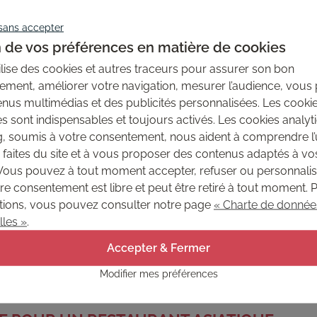
sans accepter
 de vos préférences en matière de cookies
estaurant, optez pour
des panneaux décoratifs imitation 
tilise des cookies et autres traceurs pour assurer son bon
e. Ces panneaux peuvent être utilisés pour créer un décor de s
ement, améliorer votre navigation, mesurer l’audience, vous
r des collines verdoyantes.
nus multimédias et des publicités personnalisées. Les cooki
s sont indispensables et toujours activés. Les cookies analyt
g, soumis à votre consentement, nous aident à comprendre l
alien dans lequel vous pouvez servir des plats tels que des p
faites du site et à vous proposer des contenus adaptés à vo
s fresques murales représentant des paysages italiens pit
. Vous pouvez à tout moment accepter, refuser ou personnali
 restaurant. Ces œuvres d'art murales transportent vos client
tre consentement est libre et peut être retiré à tout moment. 
oites et les places animées des villes italiennes.
tions, vous pouvez consulter notre page
« Charte de donnée
e votre restaurant
et cette ambiance chaleureuse et authenti
les »
.
éments de design traditionnels tels que des nappes à carreau
 convivialité à votre restaurant, invitant vos clients à se 
Accepter & Fermer
Modifier mes préférences