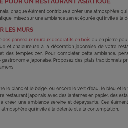
E POUR UN RESTAURANT ASIATIQUE
onais, chaque élément contribue à créer une atmosphère qui fa
ique, misez sur une ambiance zen et épurée qui invite à la dé
R LES MURS
me
des panneaux muraux décoratifs en bois
ou en pierre pour
e et chaleureuse à la décoration japonaise de votre resta
s et des temples zen. Pour compléter cette ambiance, pens
e gastronomie japonaise. Proposez des plats traditionnels 
ramens.
le blanc et le beige, ou encore le vert d'eau, le bleu et le
tre restaurant japonais avec des lanternes en papier, des es
t à créer une ambiance sereine et dépaysante. Ces élémen
e atmosphère qui invite à la détente et à la contemplation.