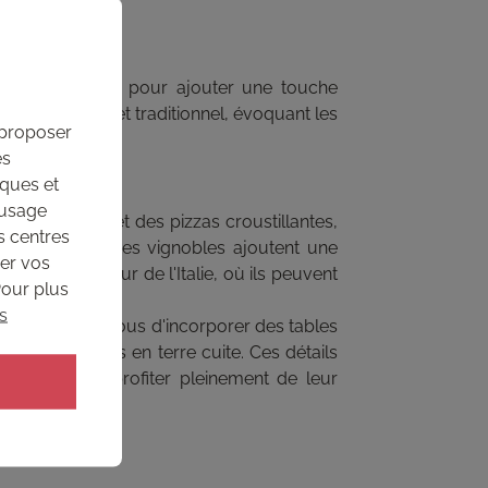
béton
ou pierre pour ajouter une touche
tyle rustique et traditionnel, évoquant les
 proposer
es
iques et
’usage
âtes fraîches et des pizzas croustillantes,
s centres
toresques ou des vignobles ajoutent une
ser vos
s en plein cœur de l'Italie, où ils peuvent
Pour plus
s
que, assurez-vous d'incorporer des tables
x et des jarres en terre cuite. Ces détails
détendre et à profiter pleinement de leur