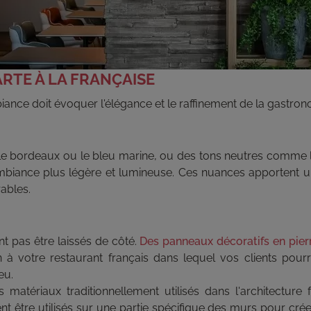
RTE À LA FRANÇAISE
iance doit évoquer l'élégance et le raffinement de la gastron
e bordeaux ou le bleu marine, ou des tons neutres comme le b
mbiance plus légère et lumineuse. Ces nuances apportent u
ables.
t pas être laissés de côté.
Des panneaux décoratifs en pier
ion à votre restaurant français dans lequel vos clients p
eu.
atériaux traditionnellement utilisés dans l'architecture f
t être utilisés sur une partie spécifique des murs pour cré