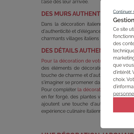
l'aise dès leur arrivée.
Continuer 
DES MURS AUTHENTIQUES
Gestion
Dans la décoration italienne de votre r
Ce site u
d'authenticité et d'élégance à votre espac
fonctionn
charmants villages italiens nichés au cœu
des conte
DES DÉTAILS AUTHENTIQUES
technique
marketin
Pour la décoration de votre restaurant
it
que vous 
des éléments de décoration tels que de
d’intérêt
touche de charme et d'authenticité à votre
choix. Vo
s'imaginer se promener dans les ruelles étr
d’informa
Pour compléter
la décoration italienne d
personnel
en fer forgé, des plantes vertes et des él
ajoutent une touche d'authenticité et de
expérience culinaire italienne.