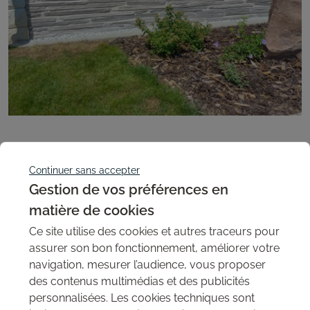
Continuer sans accepter
Mur en relief blanc pour une descente d'escalier
Gestion de vos préférences en
Illuminés par cette façade vitrée, les parements 3D Sumatra
matière de cookies
mettent en valeur cette belle descente d'escalier.
Ce site utilise des cookies et autres traceurs pour
assurer son bon fonctionnement, améliorer votre
Décoration - intérieur
navigation, mesurer l’audience, vous proposer
des contenus multimédias et des publicités
personnalisées. Les cookies techniques sont